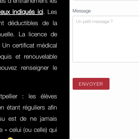
es d’entraînement les
Message
ieux indiqués ici
. Les
nt déductibles de la
nuelle. La licence de
 Un certificat médical
quis et renouvelable
ouvez renseigner le
ENVOYER
ellier : les élèves
 étant réguliers afin
tsu est de ne jamais
« celui (ou celle) qui