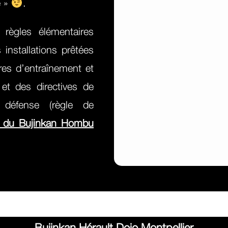
e »
.
règles élémentaires
installations prêtées
ires d’entraînement et
 et des directives de
e défense (règle de
es du Bujinkan Hombu
Bujinkan Hérault Dojo Montpellier